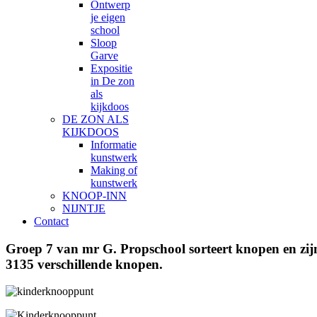
Ontwerp
je eigen
school
Sloop
Garve
Expositie
in De zon
als
kijkdoos
DE ZON ALS
KIJKDOOS
Informatie
kunstwerk
Making of
kunstwerk
KNOOP-INN
NIJNTJE
Contact
Groep 7 van mr G. Propschool sorteert knopen en zi
3135 verschillende knopen.