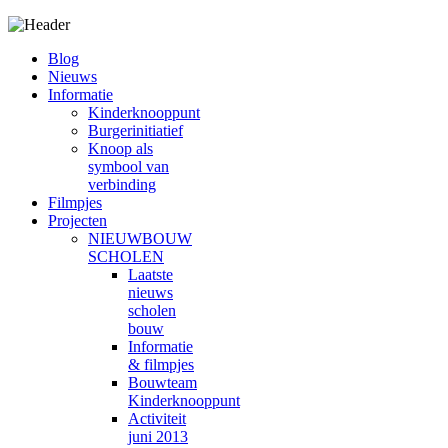
Blog
Nieuws
Informatie
Kinderknooppunt
Burgerinitiatief
Knoop als
symbool van
verbinding
Filmpjes
Projecten
NIEUWBOUW
SCHOLEN
Laatste
nieuws
scholen
bouw
Informatie
& filmpjes
Bouwteam
Kinderknooppunt
Activiteit
juni 2013