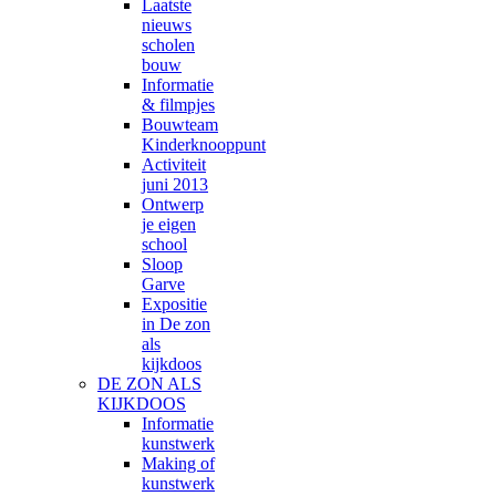
Laatste
nieuws
scholen
bouw
Informatie
& filmpjes
Bouwteam
Kinderknooppunt
Activiteit
juni 2013
Ontwerp
je eigen
school
Sloop
Garve
Expositie
in De zon
als
kijkdoos
DE ZON ALS
KIJKDOOS
Informatie
kunstwerk
Making of
kunstwerk