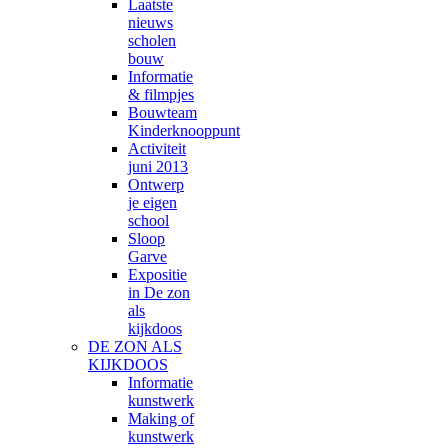
Laatste
nieuws
scholen
bouw
Informatie
& filmpjes
Bouwteam
Kinderknooppunt
Activiteit
juni 2013
Ontwerp
je eigen
school
Sloop
Garve
Expositie
in De zon
als
kijkdoos
DE ZON ALS
KIJKDOOS
Informatie
kunstwerk
Making of
kunstwerk