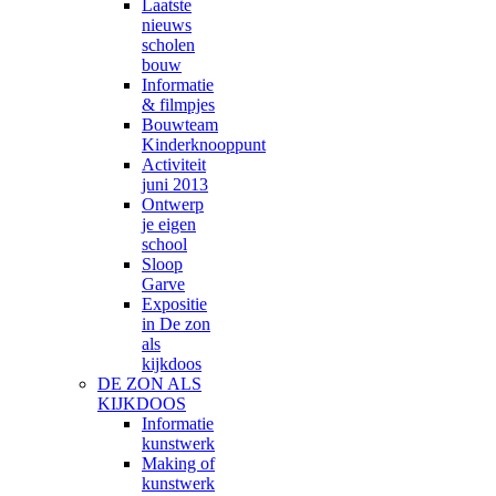
Laatste
nieuws
scholen
bouw
Informatie
& filmpjes
Bouwteam
Kinderknooppunt
Activiteit
juni 2013
Ontwerp
je eigen
school
Sloop
Garve
Expositie
in De zon
als
kijkdoos
DE ZON ALS
KIJKDOOS
Informatie
kunstwerk
Making of
kunstwerk